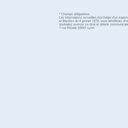
* Champs obligatoires.
Les informations recueillies font l'objet d'un trai
et libertés» du 6 janvier 1978, vous bénéficiez d'u
souhaitez exercer ce droit et obtenir communicati
7 rue Nicolai, 69007 Lyon.