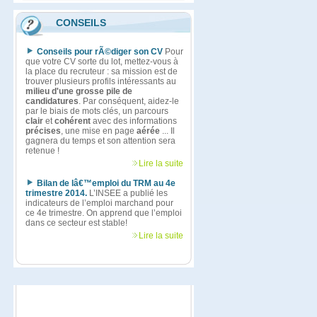
CONSEILS
Conseils pour rÃ©diger son CV
Pour
que votre CV sorte du lot, mettez-vous à
la place du recruteur : sa mission est de
trouver plusieurs profils intéressants au
milieu d'une grosse pile de
candidatures
. Par conséquent, aidez-le
par le biais de mots clés, un parcours
clair
et
cohérent
avec des informations
précises
, une mise en page
aérée
... Il
gagnera du temps et son attention sera
retenue !
Lire la suite
Bilan de lâ€™emploi du TRM au 4e
trimestre 2014.
L’INSEE a publié les
indicateurs de l’emploi marchand pour
ce 4e trimestre. On apprend que l’emploi
dans ce secteur est stable!
Lire la suite