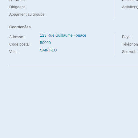
Dirigeant :
Activité(s
Appartient au groupe :
Coordonées
123 Rue Guillaume Fouace
Adresse :
Pays :
50000
Code postal :
Téléphon
SAINT-LO
Ville :
Site web 