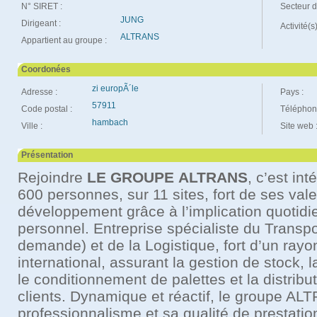
N° SIRET :
Secteur d'
JUNG
Dirigeant :
Activité(s
ALTRANS
Appartient au groupe :
Coordonées
zi europÃ´le
Adresse :
Pays :
57911
Code postal :
Téléphon
hambach
Ville :
Site web 
Présentation
Rejoindre
LE GROUPE
ALTRANS
, c’est in
600 personnes, sur 11 sites, fort de ses vale
développement grâce à l’implication quotid
personnel. Entreprise spécialiste du Transpor
demande) et de la Logistique, fort d’un ray
international, assurant la gestion de stock,
le conditionnement de palettes et la distrib
clients. Dynamique et réactif, le groupe A
professionnalisme et sa qualité de prestatio