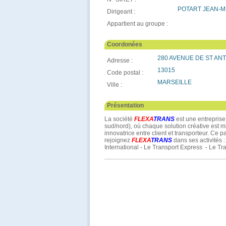
POTART JEAN-M
Dirigeant :
Appartient au groupe :
Coordonées
280 AVENUE DE ST AN
Adresse :
13015
Code postal :
MARSEILLE
Ville :
Présentation
La société
FLE
XA
TRANS
est une entrepris
sud/nord), où chaque solution créative est mis
innovatrice entre client et transporteur. Ce p
rejoignez
FLEXA
TRANS
dans ses activités :
International - Le Transport Express - Le Tr