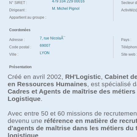
479 334 229 00016
N° SIRET :
Secteur d'
M. Michel Pignol
Dirigeant :
Activité(s
Appartient au groupe :
Coordonées
7, rue NicolaÃ¯
Adresse :
Pays :
69007
Code postal :
Téléphon
LYON
Ville :
Site web 
Présentation
Créé en avril 2002,
RH'Logistic
,
Cabinet d
en Ressources Humaines
, est spécialisé 
Cadres et Agents de maîtrise des métiers 
Logistique
.
Avec entre 50 et 60 missions de recrutement
devenu une
référence en matière de recru
d'agents de maîtrise dans les métiers du t
logistique
.