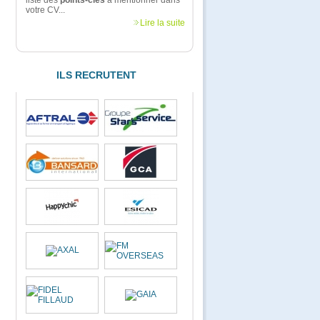
liste des
points-clés
à mentionner dans
votre CV...
Lire la suite
ILS RECRUTENT