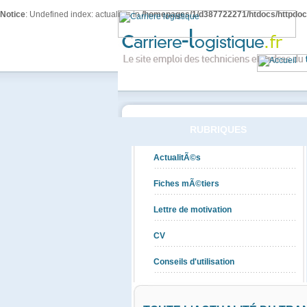
Notice
: Undefined index: actualites in
/homepages/1/d387722271/htdocs/httpdocs
RUBRIQUES
ActualitÃ©s
Fiches mÃ©tiers
Lettre de motivation
CV
Conseils d'utilisation
Dossiers