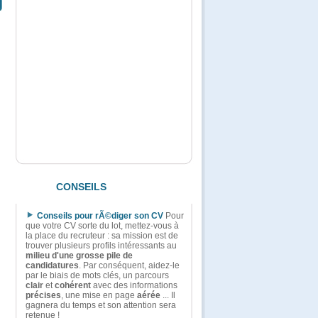
CONSEILS
Conseils pour rÃ©diger son CV
Pour
que votre CV sorte du lot, mettez-vous à
la place du recruteur : sa mission est de
trouver plusieurs profils intéressants au
milieu d'une grosse pile de
candidatures
. Par conséquent, aidez-le
par le biais de mots clés, un parcours
clair
et
cohérent
avec des informations
précises
, une mise en page
aérée
... Il
gagnera du temps et son attention sera
retenue !