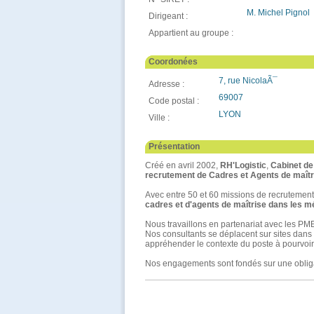
M. Michel Pignol
Dirigeant :
Appartient au groupe :
Coordonées
7, rue NicolaÃ¯
Adresse :
69007
Code postal :
LYON
Ville :
Présentation
Créé en avril 2002,
RH'Logistic
,
Cabinet d
recrutement de Cadres et Agents de maîtri
Avec entre 50 et 60 missions de recrutement
cadres et d'agents de maîtrise dans les mét
Nous travaillons en partenariat avec les PME
Nos consultants se déplacent sur sites dans
appréhender le contexte du poste à pourvoir
Nos engagements sont fondés sur une obligati