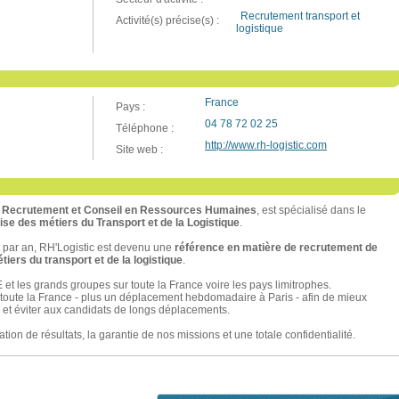
Recrutement transport et
Activité(s) précise(s) :
logistique
France
Pays :
04 78 72 02 25
Téléphone :
http://www.rh-logistic.com
Site web :
e Recrutement et Conseil en Ressources Humaines
, est spécialisé dans le
se des métiers du Transport et de la Logistique
.
 par an, RH'Logistic est devenu une
référence en matière de recrutement de
iers du transport et de la logistique
.
 et les grands groupes sur toute la France voire les pays limitrophes.
 toute la France - plus un déplacement hebdomadaire à Paris - afin de mieux
 et éviter aux candidats de longs déplacements.
on de résultats, la garantie de nos missions et une totale confidentialité.