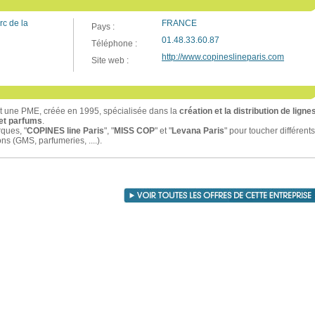
rc de la
FRANCE
Pays :
01.48.33.60.87
Téléphone :
http://www.copineslineparis.com
Site web :
t une PME, créée en 1995, spécialisée dans la
création et la distribution de ligne
et parfums
.
rques, "
COPINES line Paris
", "
MISS COP
" et "
Levana Paris
" pour toucher différents
s (GMS, parfumeries, ....).