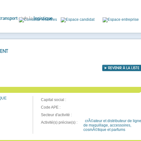
QUE
Capital social :
Code APE :
Secteur d'activité :
crÃ©ateur et distributeur de lign
Activité(s) précise(s) :
de maquillage, accessoires,
cosmÃ©tique et parfums