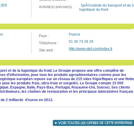
CIER
SpÃ©cialiste du transport et de l
Activité(s) précise(s) :
logistique du froid
es
France
Pays :
01 40 74 28 29
Téléphone :
http://www.stef.com/index.fr
Site web :
port et de la logistique du froid. Le Groupe propose une offre complète de
èmes d'information, pour tous les produits agroalimentaires comme pour les
logistique européen repose sur un réseau de 215 sites frigorifiques et une flotte
our les produits frais, ultra-frais et surgelés.
Le Groupe compte 15 000
gique, Espagne, Italie, Pays-Bas, Portugal, Royaume-Uni, Suisse). Ses clients
distributeurs, les chaînes de restauration et les principaux laboratoires français
s de 2 milliards d'euros en 2012.