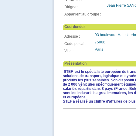
Jean Pierre SAN
Dirigeant :
Appartient au groupe :
Coordonées
93 boulevard Malesherb
Adresse :
75008
Code postal :
Paris
Ville :
Présentation
STEF est le spécialiste européen du trans
solutions de transport, logistique et syst
produits les plus sensibles.
Son dispositif 
de 2 000 véhicules spécifiquement équipés p
salariés répartis dans 8 pays (France, Bel
sont les industriels agroalimentaires, les 
et européens.
STEF a réalisé un chiffre d'affaires de plu